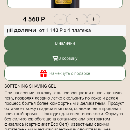
4 560
Р
от
1 140
Р
x
4
платежа
В наличии
В корзину
Намекнуть о подарке
SOFTENING SHAVING GEL
При нанесении на кожу гель превращается в насыщенную
пену, позволяя лезвию легко скользить по коже и делая
процесс бритья более комфортным и деликатным. Продукт
оставляет кожу гладкой и мягкой, освежая ее и придавая
приятный аромат. Подходит для всех типов кожи. Формула
без силиконов обогащена органическим экстрактом
физалиса (сертификат Eco Cert), известным своими
питательными и антиоксидантными свойствами. Без