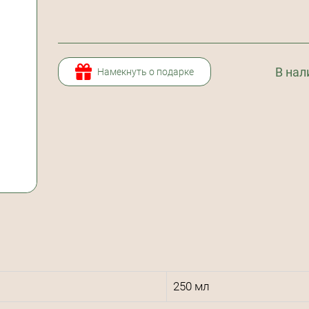
В нал
Намекнуть о подарке
250 мл