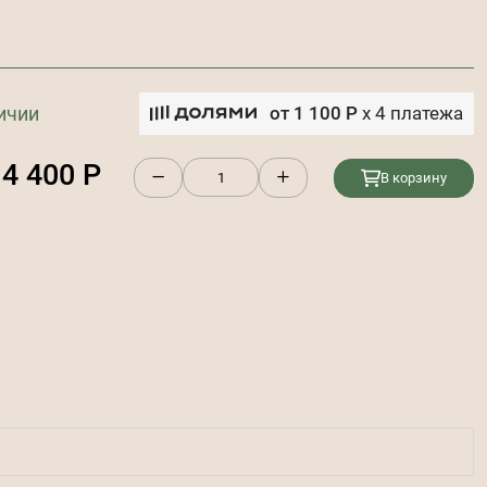
ичии
от
1 100
Р
x
4
платежа
4 400
Р
В корзину