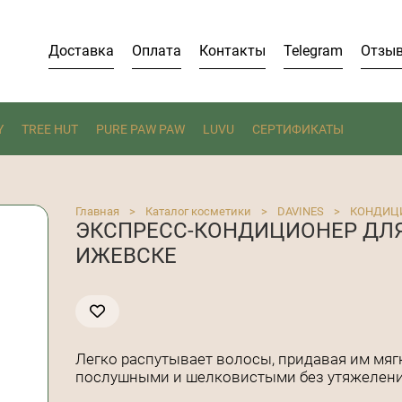
Доставка
Оплата
Контакты
Telegram
Отзы
Y
TREE HUT
PURE PAW PAW
LUVU
СЕРТИФИКАТЫ
Главная
>
Каталог косметики
>
DAVINES
>
КОНДИЦ
ЭКСПРЕСС-КОНДИЦИОНЕР ДЛЯ 
ИЖЕВСКЕ
Легко распутывает волосы, придавая им мяг
послушными и шелковистыми без утяжелени