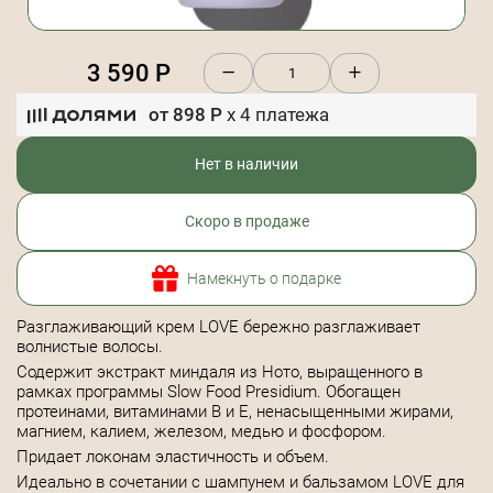
3 590
Р
от
898
Р
x
4
платежа
Нет в наличии
Скоро в продаже
Намекнуть о подарке
Разглаживающий крем LOVE бережно разглаживает
волнистые волосы.
Содержит экстракт миндаля из Ното, выращенного в
рамках программы Slow Food Presidium. Обогащен
протеинами, витаминами В и Е, ненасыщенными жирами,
магнием, калием, железом, медью и фосфором.
Придает локонам эластичность и объем.
Идеально в сочетании с шампунем и бальзамом LOVE для