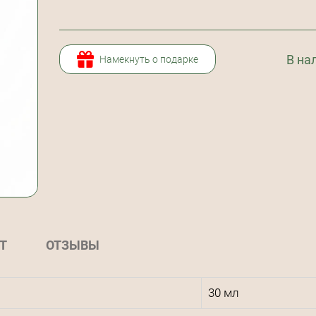
В на
Намекнуть о подарке
Т
ОТЗЫВЫ
30 мл