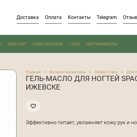
Доставка
Оплата
Контакты
Telegram
Отзы
Y
TREE HUT
PURE PAW PAW
LUVU
СЕРТИФИКАТЫ
Главная
>
Каталог косметики
>
Golden Trace
>
Для 
ГЕЛЬ-МАСЛО ДЛЯ НОГТЕЙ SPACE
ИЖЕВСКЕ
Эффективно питает, увлажняет кожу рук и но