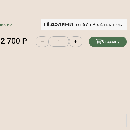
личии
от
675
Р
x
4
платежа
2 700
Р
В корзину