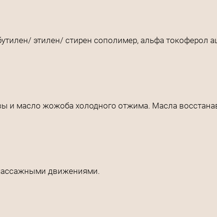
тилен/ этилен/ стирен сополимер, альфа токоферол аце
зы и масло жожоба холодного отжима. Масла восстана
к массажными движениями.