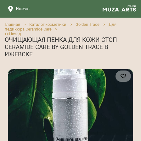
Ижевск
Главная
>
Каталог косметики
>
Golden Trace
>
Для
педикюра Ceramide Care
>
>>
Назад
ОЧИЩАЮЩАЯ ПЕНКА ДЛЯ КОЖИ СТОП
CERAMIDE CARE BY GOLDEN TRACE В
ИЖЕВСКЕ