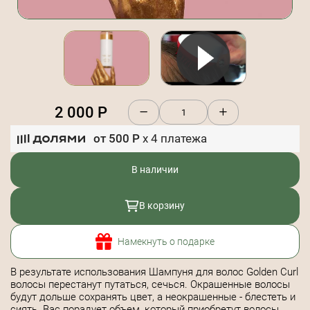
2 000
Р
от
500
Р
x
4
платежа
В наличии
В корзину
Намекнуть о подарке
В результате использования Шампуня для волос Golden Curl
волосы перестанут путаться, сечься. Окрашенные волосы
будут дольше сохранять цвет, а неокрашенные - блестеть и
сиять. Вас порадует объем, который приобретут волосы