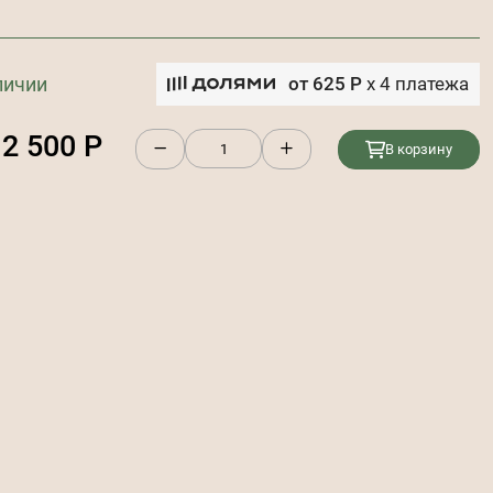
личии
от
625
Р
x
4
платежа
2 500
Р
В корзину