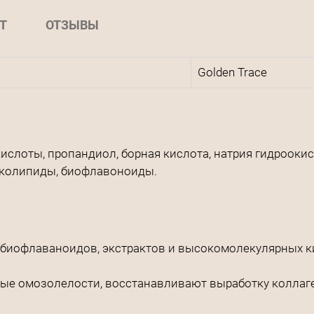
Т
ОТЗЫВЫ
Golden Trace
слоты, пропандиол, борная кислота, натрия гидроокись
ликолипиды, биофлавоноиды.
ь биофлаваноидов, экстрактов и высокомолекулярных к
ые омозолелости, восстанавливают выработку коллаге