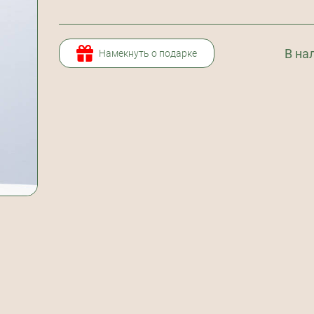
В на
Намекнуть о подарке