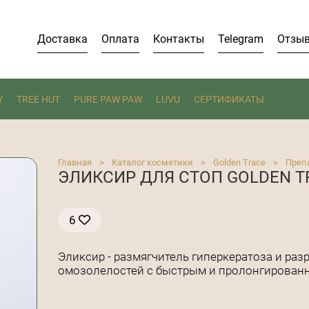
Доставка
Оплата
Контакты
Telegram
Отзы
Y
TREE HUT
PURE PAW PAW
LUVU
СЕРТИФИКАТЫ
Главная
>
Каталог косметики
>
Golden Trace
>
Преп
ЭЛИКСИР ДЛЯ СТОП GOLDEN TR
6
Эликсир - размягчитель гиперкератоза и ра
омозолелостей с быстрым и пролонгирован