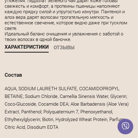
утяжеляя. Гидролат зеленого чая дарит коже головы
свежесть и комфорт, а протеины пшеницы наполняют
каждую прядку силой и упругостью изнутри. Пантенол и
алоэ вера дарят волосам трогательную мягкость и
естественное свечение, которое видно даже при тусклом
свете.
Идеальный баланс очищения и увлажнения с заботой о
твоих волосах в одной баночке.
ХАРАКТЕРИСТИКИ
ОТЗЫВЫ
Состав
AQUA, SODIUM LAURETH SULFATE, COCAMIDOPROPYL
BETAINE; Sodium Chloride, Camellia Sinensis Water, Glycerin;
Coco-Glucoside, Cocamide DEA; Aloe Barbadensis (Aloe Vera)
Extract, Panthenol; Polyquaternium 7, Phenoxyethanol,
Ethylhexylglycerin; Biotin, Hydrolyzed Wheat Protein, Parfum;
Citric Acid, Disodium EDTA