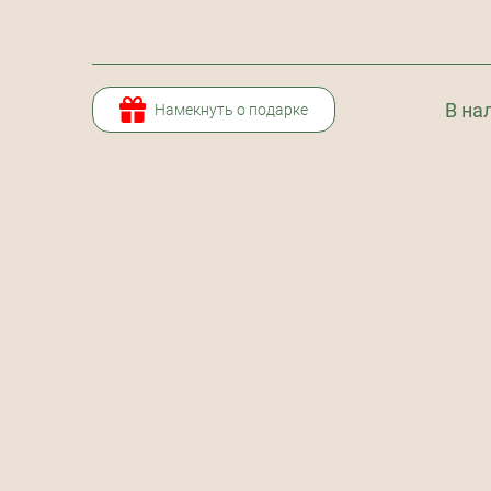
В на
Намекнуть о подарке