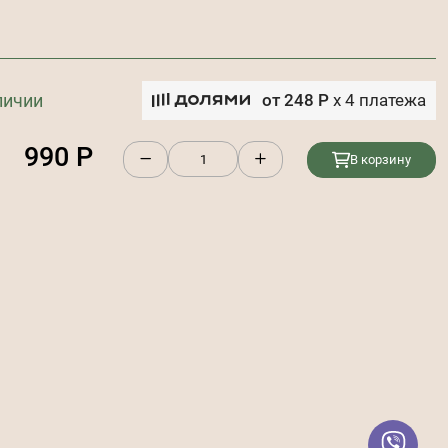
личии
от
248
Р
x
4
платежа
990
Р
В корзину