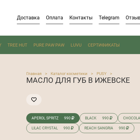
Доставка
Оплата
Контакты
Telegram
Отзы
Y
TREE HUT
PURE PAW PAW
LUVU
СЕРТИФИКАТЫ
Главная
>
Каталог косметики
>
PUSY
>
МАСЛО ДЛЯ ГУБ В ИЖЕВСКЕ
APEROL SPRITZ
990
BLACK
990
CHOCOL
LILAC CRYSTAL
990
REACH SANGRIA
990