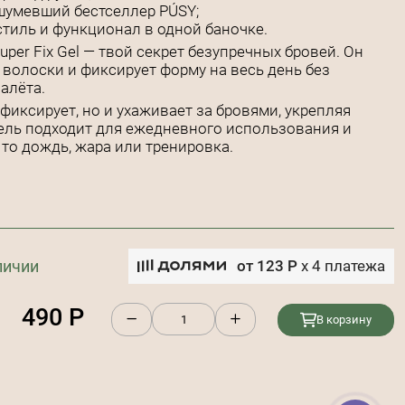
шумевший бестселлер PÚSY;
тиль и функционал в одной баночке.
per Fix Gel — твой секрет безупречных бровей. Он
волоски и фиксирует форму на весь день без
алёта.
иксирует, но и ухаживает за бровями, укрепляя
ель подходит для ежедневного использования и
то дождь, жара или тренировка.
личии
от
123
Р
x
4
платежа
490
Р
В корзину