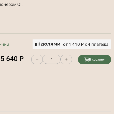
ионером OI.
ичии
от
1 410
Р
x
4
платежа
5 640
Р
В корзину