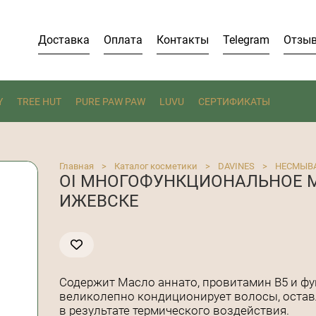
Доставка
Оплата
Контакты
Telegram
Отзы
Y
TREE HUT
PURE PAW PAW
LUVU
СЕРТИФИКАТЫ
Главная
>
Каталог косметики
>
DAVINES
>
НЕСМЫВ
OI МНОГОФУНКЦИОНАЛЬНОЕ М
ИЖЕВСКЕ
Содержит Масло аннато, провитамин B5 и ф
великолепно кондиционирует волосы, остав
в результате термического воздействия.