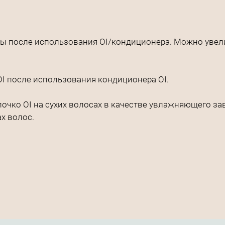
сы после использования OI/кондиционера. Можно увели
I после использования кондиционера OI.
чко OI на сухих волосах в качестве увлажняющего зав
х волос.