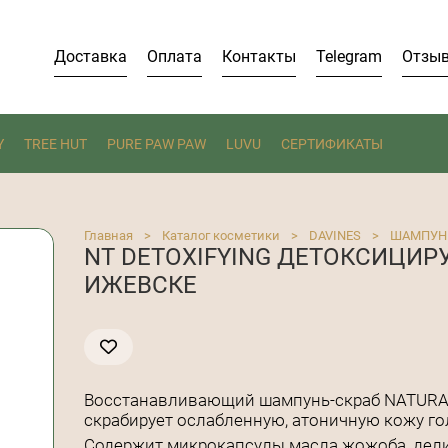
Доставка
Оплата
Контакты
Telegram
Отзы
Y
TREE HUT
PURE PAW PAW
LUVU
СЕРТИФИКАТЫ
Главная
>
Каталог косметики
>
DAVINES
>
ШАМПУН
NT DETOXIFYING ДЕТОКСИЦИ
ИЖЕВСКЕ
Восстанавливающий шампунь-скраб NATURAL
скрабирует ослабленную, атоничную кожу го
Содержит микрокапсулы масла жожоба, дел