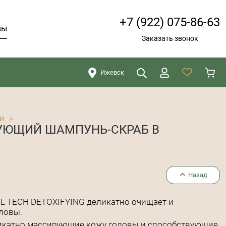
+7 (922) 075-86-63
вы
Заказать звонок
Ижевск
Искать
Закрыть
И
>
РУЮЩИЙ ШАМПУНЬ-СКРАБ В
Назад
 TECH DETOXIFYING деликатно очищает и
ловы.
икатно массирующие кожу головы и способствующие