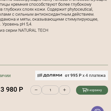
тицы кремния способствуют более глубокому
глубоких слоях кожи. Содержит phytoceutical,
олами с сильным антиоксидантным действием.
рдамона и мяты, оказывающими стимулирующее,
Уровень pH 5,4.
 из серии NATURAL TECH
личии
от
995
Р
x
4
платежа
3 980
Р
В корзину