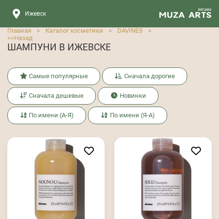
Ижевск
Главная
>
Каталог косметики
>
DAVINES
>
>>
Назад
ШАМПУНИ В ИЖЕВСКЕ
Самые популярные
Сначала дорогие
Сначала дешевые
Новинки
По имени (А-Я)
По имени (Я-А)